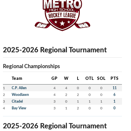
2025-2026 Regional Tournament
Regional Championships
Team
GP
W
L
OTL
SOL
PTS
1
C.P. Allen
4
4
0
0
0
11
2
Woodlawn
4
2
2
0
0
6
3
Citadel
3
0
1
1
1
1
4
Bay View
3
1
2
0
0
0
2025-2026 Regional Tournament