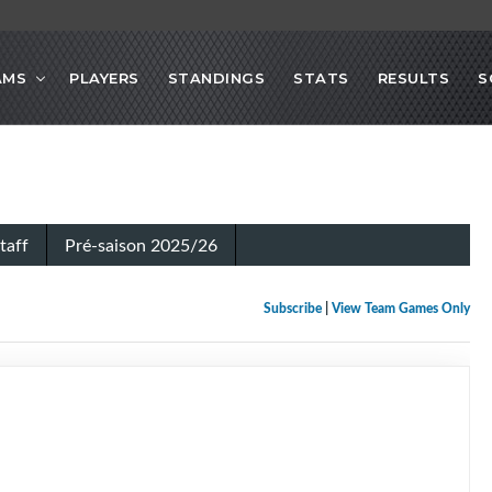
AMS
PLAYERS
STANDINGS
STATS
RESULTS
S
taff
Pré-saison 2025/26
Subscribe
|
View Team Games Only