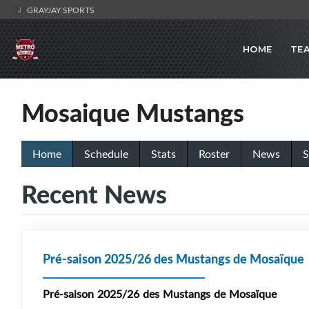
GRAYJAY SPORTS
HOME
TE
Mosaique Mustangs
Home
Schedule
Stats
Roster
News
S
Recent News
Pré-saison 2025/26 des Mustangs de Mosaïque
Pré-saison 2025/26 des Mustangs de Mosaïque